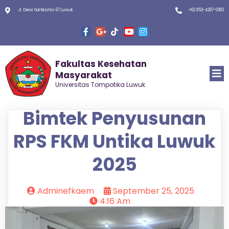
Jl. Dewi Sartika No. 67 Luwuk
+62 853-4287-0363
Fakultas Kesehatan
Masyarakat
Universitas Tompotika Luwuk
Bimtek Penyusunan
RPS FKM Untika Luwuk
2025
Adminefkaem
September 25, 2025
4:16 Am