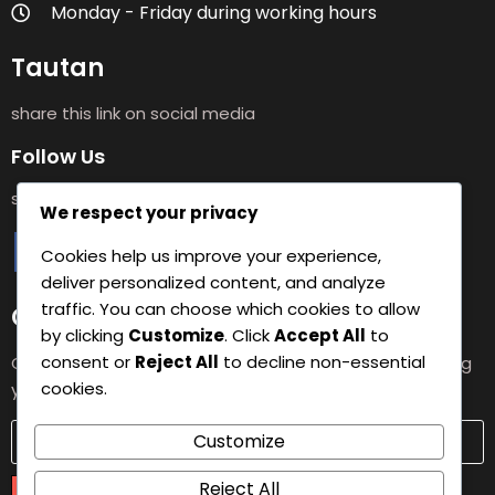
Monday - Friday during working hours
Tautan
share this link on social media
Follow Us
share this link on social media
We respect your privacy
Cookies help us improve your experience,
deliver personalized content, and analyze
traffic. You can choose which cookies to allow
Get the latest notifications
by clicking
Customize
. Click
Accept All
to
consent or
Reject All
to decline non-essential
Get the latest notifications from FKM Untika by entering
cookies.
your email.
Customize
Reject All
Submit